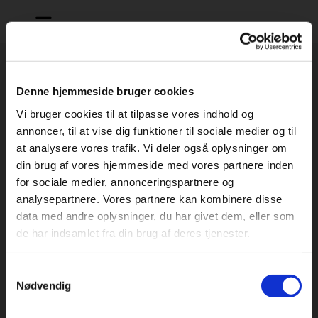
Kørelsvejledning fra Malaga til Torrox
Denne hjemmeside bruger cookies
Man skelner mellem Torrox Costa (kysten) og Torrox Pueblo
Vi bruger cookies til at tilpasse vores indhold og
(gamle bydel).
annoncer, til at vise dig funktioner til sociale medier og til
Lufthavnen ligger ca. 10 km syd for Malaga. Vores hus ligger 60
at analysere vores trafik. Vi deler også oplysninger om
km fra Lufthavnen.
din brug af vores hjemmeside med vores partnere inden
Køreturen til Torrox Pueblo tager ca. 45 min. i bil.
for sociale medier, annonceringspartnere og
analysepartnere. Vores partnere kan kombinere disse
MED GPS
Kører du efter GPS, er det en god idé at indtaste adressen, Calle
data med andre oplysninger, du har givet dem, eller som
Alemania 36, Torrox, for så kommer man til den nærmeste store
de har indsamlet fra din brug af deres tjenester.
parkeringsplads, som man ser på højre hånd sekunder før man
er ved adressen. Hvis man skriver husets adresse, bliver man
Samtykkevalg
dirigeret en anden og mere besværlig vej.
Nødvendig
UDEN GPS