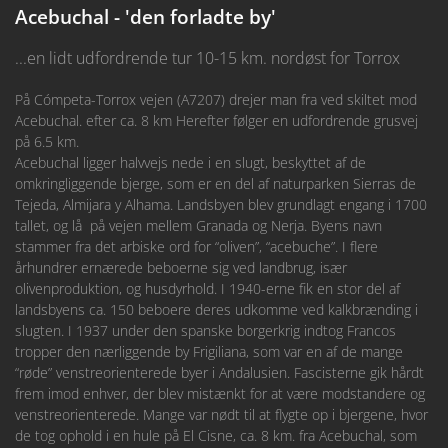
Acebuchal - 'den forladte by'
...en lidt udfordrende tur 10-15 km. nordøst for Torrox
På Cómpeta-Torrox vejen (A7207) drejer man fra ved skiltet mod
Acebuchal. efter ca. 8 km Herefter følger en udfordrende grusvej
på 6.5 km.
Acebuchal ligger halvvejs nede i en slugt, beskyttet af de
omkringliggende bjerge, som er en del af naturparken Sierras de
Tejeda, Almijara y Alhama. Landsbyen blev grundlagt engang i 1700
tallet, og lå på vejen mellem Granada og Nerja. Byens navn
stammer fra det arbiske ord for “oliven”, “acebuche”. I flere
århundrer ernærede beboerne sig ved landbrug, især
olivenproduktion, og husdyrhold. I 1940-erne fik en stor del af
landsbyens ca. 150 beboere deres udkomme ved kalkbrænding i
slugten. I 1937 under den spanske borgerkrig indtog Francos
tropper den nærliggende by Frigiliana, som var en af de mange
“røde” venstreorienterede byer i Andalusien. Fascisterne gik hårdt
frem imod enhver, der blev mistænkt for at være modstandere og
venstreorienterede. Mange var nødt til at flygte op i bjergene, hvor
de tog ophold i en hule på El Cisne, ca. 8 km. fra Acebuchal, som