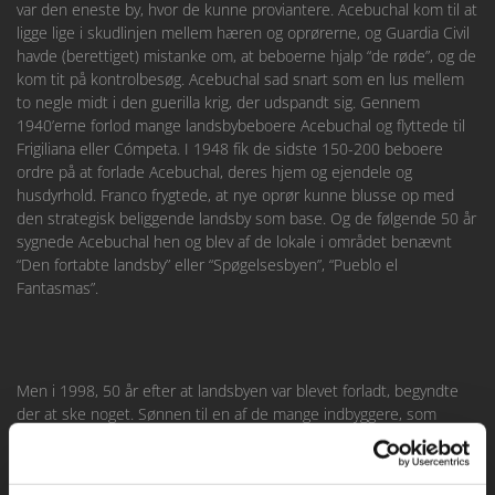
var den eneste by, hvor de kunne proviantere. Acebuchal kom til at
ligge lige i skudlinjen mellem hæren og oprørerne, og Guardia Civil
havde (berettiget) mistanke om, at beboerne hjalp “de røde”, og de
kom tit på kontrolbesøg. Acebuchal sad snart som en lus mellem
to negle midt i den guerilla krig, der udspandt sig. Gennem
1940’erne forlod mange landsbybeboere Acebuchal og flyttede til
Frigiliana eller Cómpeta. I 1948 fik de sidste 150-200 beboere
ordre på at forlade Acebuchal, deres hjem og ejendele og
husdyrhold. Franco frygtede, at nye oprør kunne blusse op med
den strategisk beliggende landsby som base. Og de følgende 50 år
sygnede Acebuchal hen og blev af de lokale i området benævnt
“Den fortabte landsby” eller “Spøgelsesbyen”, “Pueblo el
Fantasmas”.
Men i 1998, 50 år efter at landsbyen var blevet forladt, begyndte
der at ske noget. Sønnen til en af de mange indbyggere, som
havde måttet lade livet, Antonio García Sánchez - med tilnavnet “El
Zumbo”, “brummeren” og som bar faderens navn, var flyttet ind hos
sin bedstemor, der drev en beværtning i nabolandsbyen. Antonio