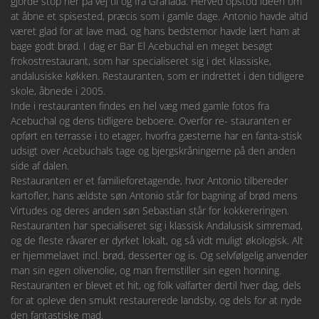
gjorde stop her på vej til og fra Granada. Herved opstod idéen om
at åbne et spisested, præcis som i gamle dage. Antonio havde altid
været glad for at lave mad, og hans bedstemor havde lært ham at
bage godt brød. I dag er Bar El Acebuchal en meget besøgt
frokostrestaurant, som har specialiseret sig i det klassiske,
andalusiske køkken. Restauranten, som er indrettet i den tidligere
skole, åbnede i 2005.
Inde i restauranten findes en hel væg med gamle fotos fra
Acebuchal og dens tidligere beboere. Overfor re- stauranten er
opført en terrasse i to etager, hvorfra gæsterne har en fanta-stisk
udsigt over Acebuchals tage og bjergskråningerne på den anden
side af dalen.
Restauranten er et familieforetagende, hvor Antonio tilbereder
kartofler, hans ældste søn Antonio står for bagning af brød mens
Virtudes og deres anden søn Sebastian står for kokkereringen.
Restauranten har specialiseret sig i klassisk Andalusisk simremad,
og de fleste råvarer er dyrket lokalt, og så vidt muligt økologisk. Alt
er hjemmelavet incl. brød, desserter og is. Og selvfølgelig anvender
man sin egen olivenolie, og man fremstiller sin egen honning.
Restauranten er blevet et hit, og folk valfarter dertil hver dag, dels
for at opleve den smukt restaurerede landsby, og dels for at nyde
den fantastiske mad.